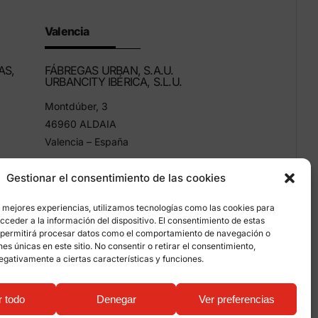
Valencia
AS,
FÁBREGAS URBAN, S.A.U.
URBANCITY IBÉRICA, S.L.U.
Montdúber, 3
46960 ALDAIA
Valencia – España
+34 96 151 53 44
Gestionar el consentimiento de las cookies
info@grupfabregas.com
s mejores experiencias, utilizamos tecnologías como las cookies para
ceder a la información del dispositivo. El consentimiento de estas
 permitirá procesar datos como el comportamiento de navegación o
ones únicas en este sitio. No consentir o retirar el consentimiento,
egativamente a ciertas características y funciones.
mación sobre cookies
r todo
Denegar
Ver preferencias