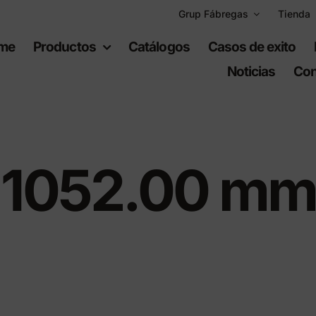
Grup Fábregas
Tienda
me
Productos
Catálogos
Casos de exito
Noticias
Con
1052.00 mm
uipamiento
Espacios
bano
recreativos
iario urbano
Juegos infantiles
ario de polietileno
Equipamiento deportiv
ad