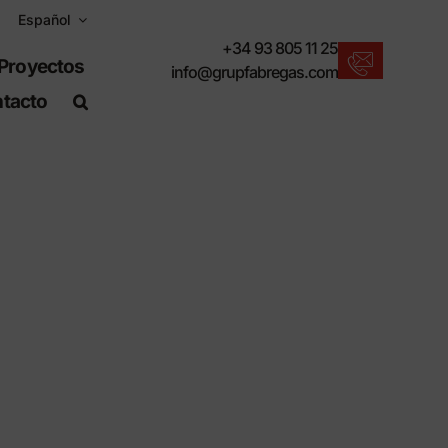
Español
+34 93 805 11 25
Proyectos
info@grupfabregas.com
tacto
Nuevos productos
Para un entorno urbano sostenible.
Descargar catálogos
Formato electrónico, más respetuoso.
Normas UNE-EN-124
Artículos adecuados para obra civil.
Información de Materiales
Productos fabricados para resistir.
Buscador avanzado
o
Un atajo para localizar productos.