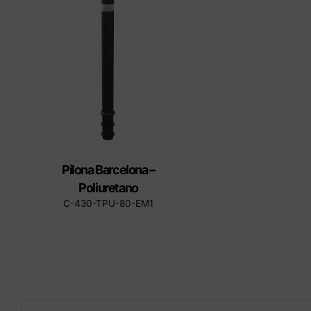
tapas
Produ
Pilona Barcelona –
Poliuretano
C-430-TPU-80-EM1